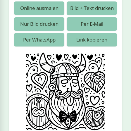
›
estiere
Kipplaster
Piraten
Online ausmalen
Bild + Text drucken
n
ale
Rennautos
Prinzessinnen
›
 & Gemüse
Nur Bild drucken
Per E-Mail
Schaufelradbagger
Regenbogen
›
nzen & Blumen
Per WhatsApp
Link kopieren
Traktoren
Ritter
›
t
Züge
Superhelden
›
in
Wikinger
Zauberer
ten