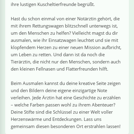
›
estiere
Kipplaster
Piraten
ihre lustigen Kuscheltierfreunde begrüßt.
n
ale
Rennautos
Prinzessinnen
›
 & Gemüse
Hast du schon einmal von einer Notärztin gehört, die
mit ihrem Rettungswagen blitzschnell unterwegs ist,
um den Menschen zu helfen? Vielleicht magst du dir
Schaufelradbagger
Regenbogen
›
nzen & Blumen
ausmalen, wie ihr Einsatzwagen leuchtet und sie mit
klopfendem Herzen zu einer neuen Mission aufbricht,
Traktoren
Ritter
›
t
um Leben zu retten. Und dann ist da noch die
Tierärztin, die nicht nur den Menschen, sondern auch
Züge
Superhelden
›
den kleinen Fellnasen und Flatterfreunden hilft.
in
Wikinger
Beim Ausmalen kannst du deine kreative Seite zeigen
und den Bildern deine eigene einzigartige Note
Zauberer
verleihen. Jede Ärztin hat eine Geschichte zu erzählen
– welche Farben passen wohl zu ihrem Abenteuer?
Deine Stifte sind die Schlüssel zu einer Welt voller
Herzenswärme und Entdeckungen. Lass uns
ten
gemeinsam diesen besonderen Ort erstrahlen lassen!