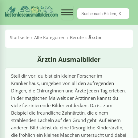
Fahrzeuge &
Märchen &
Pflanzen &
Essen &
Tiere
Sport
Berufe
Kategorien
Feiertage
Dinosaurier
Meerestiere
Krane / Kräne
Obst & Gemüse
en
en
rien
ück
egorien
Kategorien
Kategorien
‹ Kategorien
‹ Kategorien
‹ Kategorien
‹ Kategorien
‹ Kategorien
‹ Kategorien
Maschinen
Trinken
Fantasy
Blumen
t
rufe
Feiertage
le Dinosaurier
le Meerestiere
Alle Krane / Kräne
Alle Obst & Gemüse
›
fe
Alle Essen & Trinken
Alle Fahrzeuge & Maschinen
Alle Märchen & Fantasy
Alle Pflanzen & Blumen
Startseite
Alle Kategorien
Berufe
Ärztin
l
rtstag
egosaurus
lfine
Autokran
Äpfel
›
saurier
Croissants
Autos
Cowboys
Bäume
oween
Rex
ische
Mobilkran
Bananen
›
n & Trinken
Ärztin Ausmalbilder
Fliegendes Sushi
Bagger
Drachen
Blumen
chen
men
ut
ertag
iceratops
rabben
Raupenkran
Erdbeeren
›
zeuge & Maschinen
Stell dir vor, du bist ein kleiner Forscher im
Hotdogs
Betonmischer
Einhörner
Kakteen
Krankenhaus, umgeben von all den aufregenden
utin
rn
lociraptor
ktopus
Turmkran
Gemüse
›
tage
Dingen, die Chirurginnen und Ärzte jeden Tag erleben.
Pizza
Feuerwehrwagen
Feen
Orchideen
In der magischen Malwelt der Ärztinnen kannst du
ehrfrau
ntinstag
inguine
Obst
viele faszinierende Bilder entdecken. Da ist zum
›
 / Kräne
Flugzeuge
Meerjungfrauen
Pilze
Beispiel die freundliche Zahnärztin, die einem
ehrmann
nachten
childkröten
Tomaten
strahlenden Lächeln auf den Grund geht. Auf einem
›
hen & Fantasy
Hubschrauber
Ninjas
Sonnenblumen
anderen Bild siehst du eine fürsorgliche Kinderärztin,
die fröhlich ein kleines Mädchen untersucht und dabei
eepferdchen