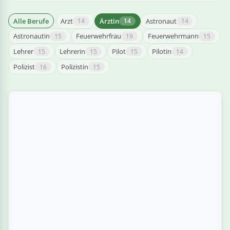
linge
Alle Berufe
Arzt
Ärztin
Astronaut
14
14
14
Astronautin
Feuerwehrfrau
Feuerwehrmann
15
19
15
Lehrer
Lehrerin
Pilot
Pilotin
15
15
15
14
Polizist
Polizistin
16
15