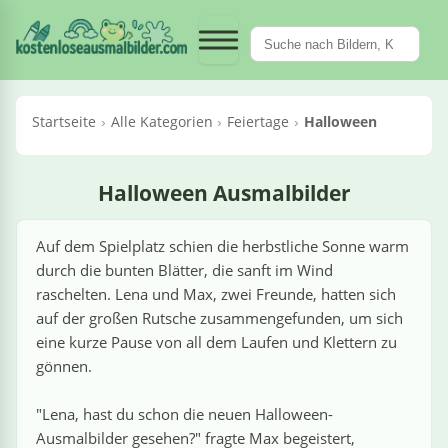
Fahrzeuge &
Märchen &
Pflanzen &
Essen &
Tiere
Sport
Berufe
Kategorien
Feiertage
Dinosaurier
Meerestiere
Krane / Kräne
Obst & Gemüse
en
en
rien
ück
egorien
Kategorien
Kategorien
‹ Kategorien
‹ Kategorien
‹ Kategorien
‹ Kategorien
‹ Kategorien
‹ Kategorien
Maschinen
Trinken
Fantasy
Blumen
t
rufe
Feiertage
le Dinosaurier
le Meerestiere
Alle Krane / Kräne
Alle Obst & Gemüse
›
fe
Alle Essen & Trinken
Alle Fahrzeuge & Maschinen
Alle Märchen & Fantasy
Alle Pflanzen & Blumen
Startseite
Alle Kategorien
Feiertage
Halloween
l
rtstag
egosaurus
lfine
Autokran
Äpfel
›
saurier
Croissants
Autos
Cowboys
Bäume
oween
Rex
ische
Mobilkran
Bananen
›
n & Trinken
Halloween Ausmalbilder
Fliegendes Sushi
Bagger
Drachen
Blumen
chen
men
ut
ertag
iceratops
rabben
Raupenkran
Erdbeeren
›
zeuge & Maschinen
Auf dem Spielplatz schien die herbstliche Sonne warm
Hotdogs
Betonmischer
Einhörner
Kakteen
durch die bunten Blätter, die sanft im Wind
utin
rn
lociraptor
ktopus
Turmkran
Gemüse
›
tage
raschelten. Lena und Max, zwei Freunde, hatten sich
Pizza
Feuerwehrwagen
Feen
Orchideen
auf der großen Rutsche zusammengefunden, um sich
ehrfrau
ntinstag
inguine
Obst
eine kurze Pause von all dem Laufen und Klettern zu
›
 / Kräne
Flugzeuge
Meerjungfrauen
Pilze
gönnen.
ehrmann
nachten
childkröten
Tomaten
›
hen & Fantasy
Hubschrauber
Ninjas
Sonnenblumen
"Lena, hast du schon die neuen Halloween-
Ausmalbilder gesehen?" fragte Max begeistert,
eepferdchen