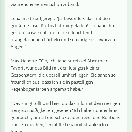
›
estiere
Kipplaster
Piraten
während er seinen Schuh zuband.
n
ale
Rennautos
Prinzessinnen
›
 & Gemüse
Lena nickte aufgeregt. "Ja, besonders das mit dem
großen Grusel-Kürbis hat mir gefallen! Ich habe ihn
gestern ausgemalt, mit einem leuchtend
Schaufelradbagger
Regenbogen
›
nzen & Blumen
orangefarbenen Lächeln und schaurigen schwarzen
Augen."
Traktoren
Ritter
›
t
Max kicherte. "Oh, ich liebe Kürbisse! Aber mein
Züge
Superhelden
›
Favorit war das Bild mit den lustigen kleinen
in
Gespenstern, die überall umherfliegen. Sie sahen so
Wikinger
freundlich aus, dass ich sie in pastelligen
Regenbogenfarben angemalt habe."
Zauberer
"Das klingt toll! Und hast du das Bild mit dem riesigen
Berg aus Süßigkeiten gesehen? Ich habe stundenlang
gebraucht, um all die Schokoladenriegel und Bonbons
ten
bunt zu machen," erzählte Lena mit strahlenden
Augen.