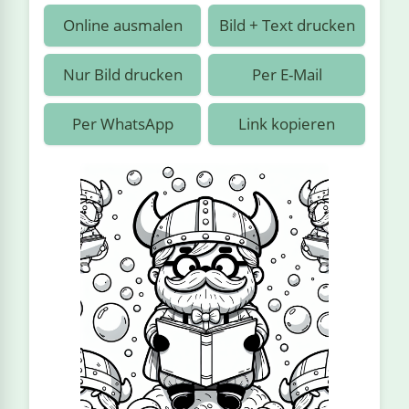
›
estiere
Kipplaster
Piraten
Online ausmalen
Bild + Text drucken
n
ale
Rennautos
Prinzessinnen
›
 & Gemüse
Nur Bild drucken
Per E-Mail
Schaufelradbagger
Regenbogen
›
nzen & Blumen
Per WhatsApp
Link kopieren
Traktoren
Ritter
›
t
Züge
Superhelden
›
in
Wikinger
Zauberer
ten