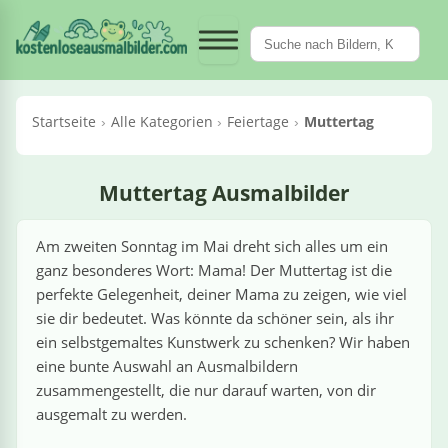
Fahrzeuge &
Märchen &
Pflanzen &
Essen &
Tiere
Sport
Berufe
Kategorien
Feiertage
Dinosaurier
Meerestiere
Krane / Kräne
Obst & Gemüse
en
en
rien
ück
egorien
Kategorien
Kategorien
‹ Kategorien
‹ Kategorien
‹ Kategorien
‹ Kategorien
‹ Kategorien
‹ Kategorien
Maschinen
Trinken
Fantasy
Blumen
t
rufe
Feiertage
le Dinosaurier
le Meerestiere
Alle Krane / Kräne
Alle Obst & Gemüse
›
fe
Alle Essen & Trinken
Alle Fahrzeuge & Maschinen
Alle Märchen & Fantasy
Alle Pflanzen & Blumen
Startseite
Alle Kategorien
Feiertage
Muttertag
l
rtstag
egosaurus
lfine
Autokran
Äpfel
›
saurier
Croissants
Autos
Cowboys
Bäume
oween
Rex
ische
Mobilkran
Bananen
›
n & Trinken
Muttertag Ausmalbilder
Fliegendes Sushi
Bagger
Drachen
Blumen
chen
men
ut
ertag
iceratops
rabben
Raupenkran
Erdbeeren
›
zeuge & Maschinen
Am zweiten Sonntag im Mai dreht sich alles um ein
Hotdogs
Betonmischer
Einhörner
Kakteen
ganz besonderes Wort: Mama! Der Muttertag ist die
utin
rn
lociraptor
ktopus
Turmkran
Gemüse
›
tage
perfekte Gelegenheit, deiner Mama zu zeigen, wie viel
Pizza
Feuerwehrwagen
Feen
Orchideen
sie dir bedeutet. Was könnte da schöner sein, als ihr
ehrfrau
ntinstag
inguine
Obst
ein selbstgemaltes Kunstwerk zu schenken? Wir haben
›
 / Kräne
Flugzeuge
Meerjungfrauen
Pilze
eine bunte Auswahl an Ausmalbildern
ehrmann
nachten
childkröten
Tomaten
zusammengestellt, die nur darauf warten, von dir
›
hen & Fantasy
Hubschrauber
Ninjas
Sonnenblumen
ausgemalt zu werden.
eepferdchen