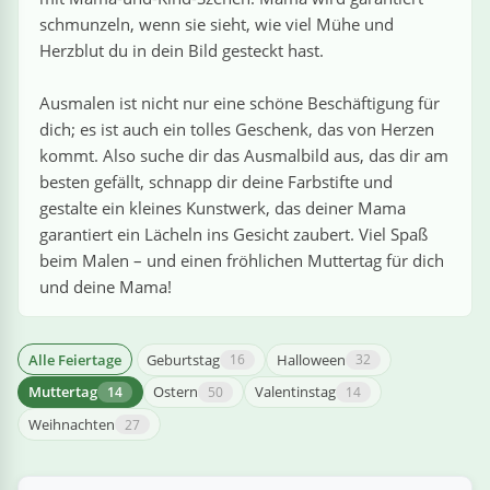
linge
schmunzeln, wenn sie sieht, wie viel Mühe und
Herzblut du in dein Bild gesteckt hast.
Ausmalen ist nicht nur eine schöne Beschäftigung für
dich; es ist auch ein tolles Geschenk, das von Herzen
kommt. Also suche dir das Ausmalbild aus, das dir am
besten gefällt, schnapp dir deine Farbstifte und
gestalte ein kleines Kunstwerk, das deiner Mama
garantiert ein Lächeln ins Gesicht zaubert. Viel Spaß
beim Malen – und einen fröhlichen Muttertag für dich
und deine Mama!
Alle Feiertage
Geburtstag
Halloween
16
32
Muttertag
Ostern
Valentinstag
14
50
14
Weihnachten
27