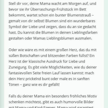
›
estiere
Kipplaster
Piraten
Stell dir vor, deine Mama wacht am Morgen auf, und
bevor sie ihr Überraschungs-Frühstück im Bett
n
ale
Rennautos
Prinzessinnen
›
 & Gemüse
bekommt, wartet schon ein bunter Blumenstrauß –
gemalt von dir selbst! Blumen sind ein wunderbares
Symbol der Liebe und zeigen, dass du an sie gedacht
Schaufelradbagger
Regenbogen
›
nzen & Blumen
hast. Du kannst die Blumen in deinen Lieblingsfarben
gestalten oder Mamas Lieblingsblumen ausmalen.
Traktoren
Ritter
›
t
Oder wie wäre es mit einem großen Herz, das du mit
Züge
Superhelden
›
süßen Botschaften und blitzenden Farben füllst? Ein
in
Herz ist der klassische Ausdruck für Liebe und
Wikinger
Zuneigung. Es gibt viele Möglichkeiten, wie du deiner
fantasievollen Seite freien Lauf lassen kannst: mach
Zauberer
dein Herz prickelnd bunt oder male es in sanften
Tönen – ganz wie es dir gefällt!
Falls du deiner Mama ein besonders fröhliches Motiv
ten
schenken möchtest, gibt es auch humorvolle Bilder
mit Mama-und-Kind-Szenen. Mama wird garantiert