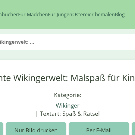
nbücher
Für Mädchen
Für Jungen
Ostereier bemalen
Blog
kingerwelt: ...
te Wikingerwelt: Malspaß für Ki
Kategorie:
Wikinger
| Textart: Spaß & Rätsel
Nur Bild drucken
Per E-Mail