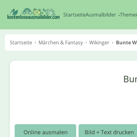
Startseite
Ausmalbilder
Theme
▾
Startseite
Märchen & Fantasy
Wikinger
Bunte Wi
Bun
Online ausmalen
Bild + Text drucken