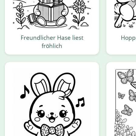
Freundlicher Hase liest
Hopp
fröhlich