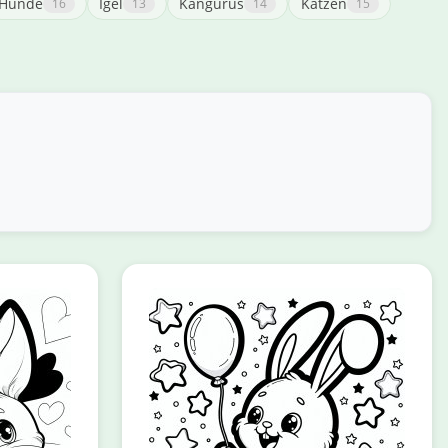
Hunde
Igel
Kängurus
Katzen
16
13
14
15