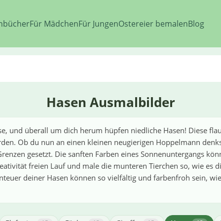
nbücher
Für Mädchen
Für Jungen
Ostereier bemalen
Blog
Hasen Ausmalbilder
iese, und überall um dich herum hüpfen niedliche Hasen! Diese fl
rden. Ob du nun an einen kleinen neugierigen Hoppelmann denkst
 Grenzen gesetzt. Die sanften Farben eines Sonnenuntergangs könn
ivität freien Lauf und male die munteren Tierchen so, wie es dir
nteuer deiner Hasen können so vielfältig und farbenfroh sein, w