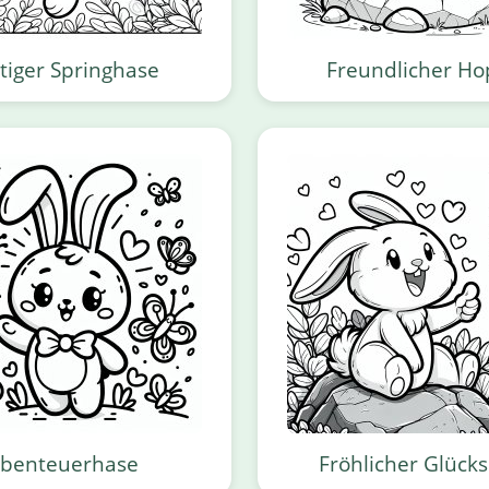
tiger Springhase
Freundlicher Ho
benteuerhase
Fröhlicher Glück