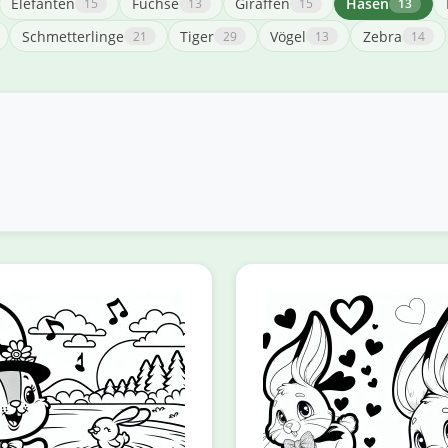
Elefanten
Füchse
Giraffen
Hasen
15
13
15
13
Schmetterlinge
Tiger
Vögel
Zebra
21
29
13
14