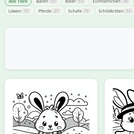
Alle Tiere
Bären
Biber
Eichhörnchen
13
13
14
Löwen
Pferde
Schafe
Schildkröten
15
27
13
13