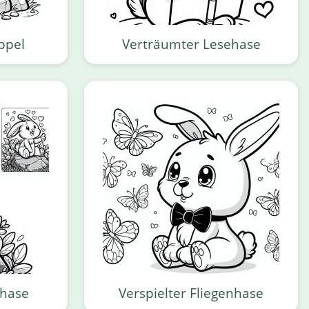
ppel
Verträumter Lesehase
shase
Verspielter Fliegenhase