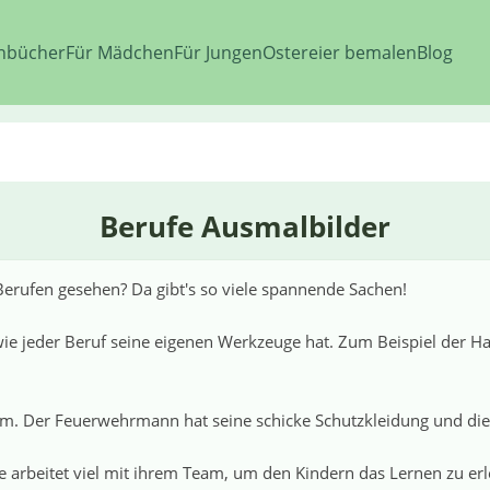
nbücher
Für Mädchen
Für Jungen
Ostereier bemalen
Blog
Berufe Ausmalbilder
rufen gesehen? Da gibt's so viele spannende Sachen!
nt, wie jeder Beruf seine eigenen Werkzeuge hat. Zum Beispiel de
. Der Feuerwehrmann hat seine schicke Schutzkleidung und die B
 arbeitet viel mit ihrem Team, um den Kindern das Lernen zu erlei