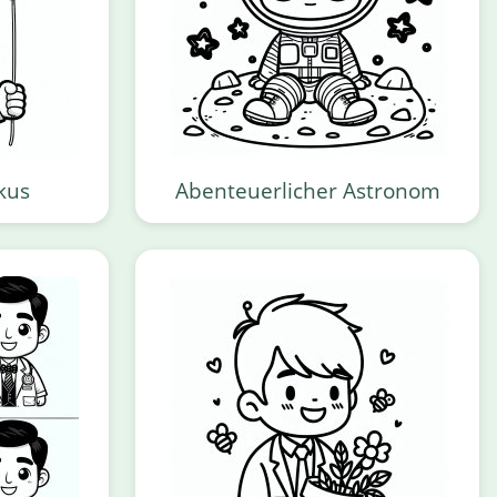
ikus
Abenteuerlicher Astronom