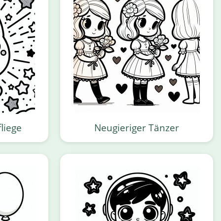
liege
Neugieriger Tänzer