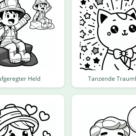
fgeregter Held
Tanzende Traumf