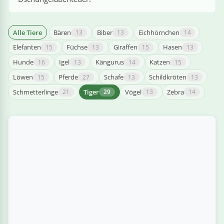
linge
Alle Tiere
Bären
Biber
Eichhörnchen
13
13
14
Elefanten
Füchse
Giraffen
Hasen
15
13
15
13
Hunde
Igel
Kängurus
Katzen
16
13
14
15
Löwen
Pferde
Schafe
Schildkröten
15
27
13
13
Schmetterlinge
Tiger
Vögel
Zebra
21
29
13
14