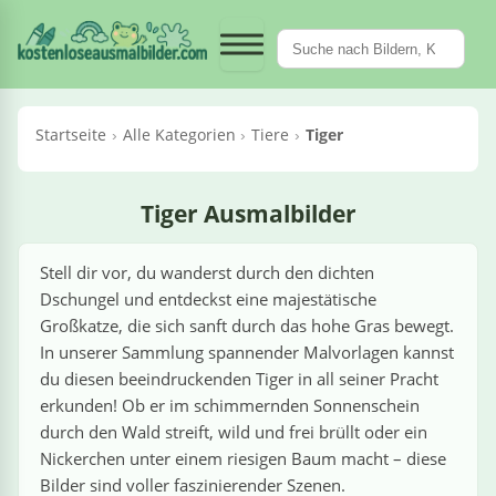
Fahrzeuge &
Märchen &
Pflanzen &
Essen &
Tiere
Sport
Berufe
Kategorien
Feiertage
Dinosaurier
Meerestiere
Krane / Kräne
Obst & Gemüse
en
en
rien
ück
egorien
Kategorien
Kategorien
‹ Kategorien
‹ Kategorien
‹ Kategorien
‹ Kategorien
‹ Kategorien
‹ Kategorien
Maschinen
Trinken
Fantasy
Blumen
t
rufe
Feiertage
le Dinosaurier
le Meerestiere
Alle Krane / Kräne
Alle Obst & Gemüse
›
fe
Alle Essen & Trinken
Alle Fahrzeuge & Maschinen
Alle Märchen & Fantasy
Alle Pflanzen & Blumen
Startseite
Alle Kategorien
Tiere
Tiger
l
rtstag
egosaurus
lfine
Autokran
Äpfel
›
saurier
Croissants
Autos
Cowboys
Bäume
oween
Rex
ische
Mobilkran
Bananen
›
n & Trinken
Tiger Ausmalbilder
Fliegendes Sushi
Bagger
Drachen
Blumen
chen
men
ut
ertag
iceratops
rabben
Raupenkran
Erdbeeren
›
zeuge & Maschinen
Stell dir vor, du wanderst durch den dichten
Hotdogs
Betonmischer
Einhörner
Kakteen
Dschungel und entdeckst eine majestätische
utin
rn
lociraptor
ktopus
Turmkran
Gemüse
›
tage
Großkatze, die sich sanft durch das hohe Gras bewegt.
Pizza
Feuerwehrwagen
Feen
Orchideen
In unserer Sammlung spannender Malvorlagen kannst
ehrfrau
ntinstag
inguine
Obst
du diesen beeindruckenden Tiger in all seiner Pracht
›
 / Kräne
Flugzeuge
Meerjungfrauen
Pilze
erkunden! Ob er im schimmernden Sonnenschein
ehrmann
nachten
childkröten
Tomaten
durch den Wald streift, wild und frei brüllt oder ein
›
hen & Fantasy
Hubschrauber
Ninjas
Sonnenblumen
Nickerchen unter einem riesigen Baum macht – diese
Bilder sind voller faszinierender Szenen.
eepferdchen