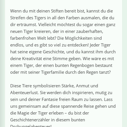
›
estiere
Kipplaster
Piraten
Wenn du mit deinen Stiften bereit bist, kannst du die
n
ale
Rennautos
Prinzessinnen
›
 & Gemüse
Streifen des Tigers in all den Farben ausmalen, die du
dir erträumst. Vielleicht möchtest du sogar einen ganz
neuen Tiger kreieren, der in einer zauberhaften,
Schaufelradbagger
Regenbogen
›
nzen & Blumen
farbenfrohen Welt lebt? Die Möglichkeiten sind
endlos, und es gibt so viel zu entdecken! Jeder Tiger
Traktoren
Ritter
›
t
hat seine eigene Geschichte, und du kannst ihm durch
deine Kreativität eine Stimme geben. Wie wäre es mit
Züge
Superhelden
›
einem Tiger, der einen bunten Regenbogen bestaunt
in
oder mit seiner Tigerfamilie durch den Regen tanzt?
Wikinger
Diese Tiere symbolisieren Stärke, Anmut und
Zauberer
Abenteuerlust. Sie werden dich inspirieren, mutig zu
sein und deiner Fantasie freien Raum zu lassen. Lass
uns gemeinsam auf diese spannende Reise gehen und
die Magie der Tiger erleben – du bist der
ten
Geschichtenerzähler in diesem bunten
Dschungelabenteuer!