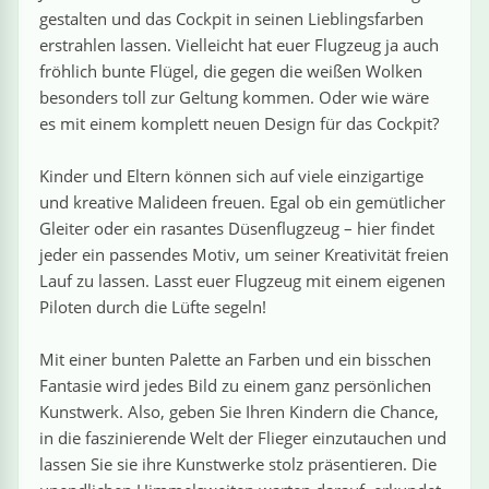
›
estiere
Kipplaster
Piraten
gestalten und das Cockpit in seinen Lieblingsfarben
erstrahlen lassen. Vielleicht hat euer Flugzeug ja auch
n
ale
Rennautos
Prinzessinnen
›
 & Gemüse
fröhlich bunte Flügel, die gegen die weißen Wolken
besonders toll zur Geltung kommen. Oder wie wäre
Schaufelradbagger
Regenbogen
es mit einem komplett neuen Design für das Cockpit?
›
nzen & Blumen
Kinder und Eltern können sich auf viele einzigartige
Traktoren
Ritter
›
t
und kreative Malideen freuen. Egal ob ein gemütlicher
Gleiter oder ein rasantes Düsenflugzeug – hier findet
Züge
Superhelden
›
jeder ein passendes Motiv, um seiner Kreativität freien
in
Lauf zu lassen. Lasst euer Flugzeug mit einem eigenen
Wikinger
Piloten durch die Lüfte segeln!
Zauberer
Mit einer bunten Palette an Farben und ein bisschen
Fantasie wird jedes Bild zu einem ganz persönlichen
Kunstwerk. Also, geben Sie Ihren Kindern die Chance,
in die faszinierende Welt der Flieger einzutauchen und
ten
lassen Sie sie ihre Kunstwerke stolz präsentieren. Die