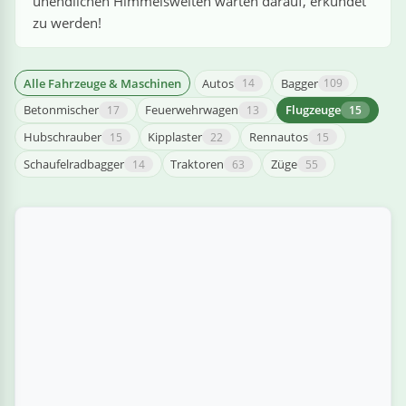
unendlichen Himmelsweiten warten darauf, erkundet
linge
zu werden!
Alle Fahrzeuge & Maschinen
Autos
Bagger
14
109
Betonmischer
Feuerwehrwagen
Flugzeuge
17
13
15
Hubschrauber
Kipplaster
Rennautos
15
22
15
Schaufelradbagger
Traktoren
Züge
14
63
55