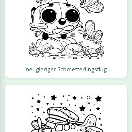
neugieriger Schmetterlingsflug