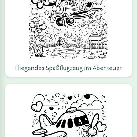
Fliegendes Spaßflugzeug im Abenteuer