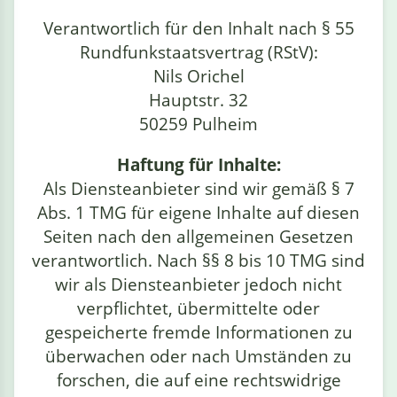
›
estiere
Kipplaster
Piraten
Verantwortlich für den Inhalt nach § 55
n
ale
Rundfunkstaatsvertrag (RStV):
Rennautos
Prinzessinnen
›
 & Gemüse
Nils Orichel
Hauptstr. 32
Schaufelradbagger
Regenbogen
›
nzen & Blumen
50259 Pulheim
Traktoren
Ritter
›
t
Haftung für Inhalte:
Als Diensteanbieter sind wir gemäß § 7
Züge
Superhelden
›
Abs. 1 TMG für eigene Inhalte auf diesen
in
Seiten nach den allgemeinen Gesetzen
Wikinger
verantwortlich. Nach §§ 8 bis 10 TMG sind
wir als Diensteanbieter jedoch nicht
Zauberer
verpflichtet, übermittelte oder
gespeicherte fremde Informationen zu
überwachen oder nach Umständen zu
ten
forschen, die auf eine rechtswidrige