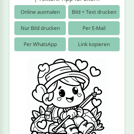
›
estiere
Kipplaster
Piraten
Online ausmalen
Bild + Text drucken
n
ale
Rennautos
Prinzessinnen
›
 & Gemüse
Nur Bild drucken
Per E-Mail
Schaufelradbagger
Regenbogen
›
nzen & Blumen
Per WhatsApp
Link kopieren
Traktoren
Ritter
›
t
Züge
Superhelden
›
in
Wikinger
Zauberer
ten