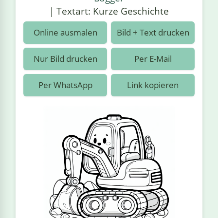
›
estiere
Kipplaster
Piraten
| Textart: Kurze Geschichte
n
ale
Rennautos
Prinzessinnen
›
 & Gemüse
Online ausmalen
Bild + Text drucken
Schaufelradbagger
Regenbogen
›
nzen & Blumen
Nur Bild drucken
Per E-Mail
Traktoren
Ritter
›
t
Per WhatsApp
Link kopieren
Züge
Superhelden
›
in
Wikinger
Zauberer
ten