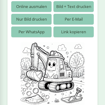
›
estiere
Kipplaster
Piraten
Online ausmalen
Bild + Text drucken
n
ale
Rennautos
Prinzessinnen
›
 & Gemüse
Nur Bild drucken
Per E-Mail
Schaufelradbagger
Regenbogen
›
nzen & Blumen
Per WhatsApp
Link kopieren
Traktoren
Ritter
›
t
Züge
Superhelden
›
in
Wikinger
Zauberer
ten