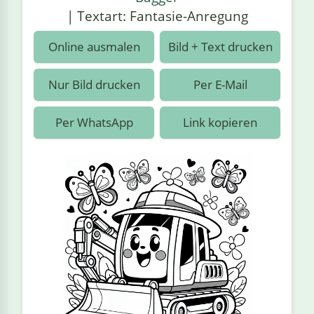
›
estiere
Kipplaster
Piraten
| Textart: Fantasie-Anregung
n
ale
Rennautos
Prinzessinnen
›
 & Gemüse
Online ausmalen
Bild + Text drucken
Schaufelradbagger
Regenbogen
›
nzen & Blumen
Nur Bild drucken
Per E-Mail
Traktoren
Ritter
›
t
Per WhatsApp
Link kopieren
Züge
Superhelden
›
in
Wikinger
Zauberer
ten