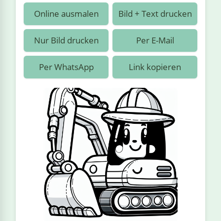
›
estiere
Kipplaster
Piraten
Online ausmalen
Bild + Text drucken
n
ale
Rennautos
Prinzessinnen
›
 & Gemüse
Nur Bild drucken
Per E-Mail
Schaufelradbagger
Regenbogen
›
nzen & Blumen
Per WhatsApp
Link kopieren
Traktoren
Ritter
›
t
Züge
Superhelden
›
in
Wikinger
Zauberer
ten