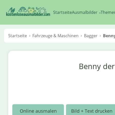
Startseite
Ausmalbilder
Theme
▾
Startseite
Fahrzeuge & Maschinen
Bagger
Benny 
Benny der
Online ausmalen
Bild + Text drucken