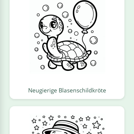
Neugierige Blasenschildkröte