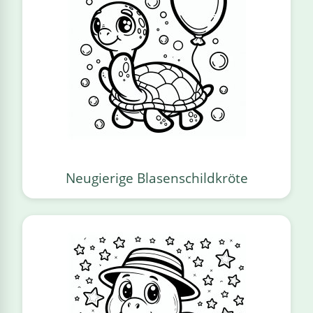
Neugierige Blasenschildkröte