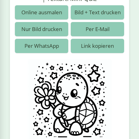
›
estiere
Kipplaster
Piraten
Online ausmalen
Bild + Text drucken
n
ale
Rennautos
Prinzessinnen
›
 & Gemüse
Nur Bild drucken
Per E-Mail
Schaufelradbagger
Regenbogen
›
nzen & Blumen
Per WhatsApp
Link kopieren
Traktoren
Ritter
›
t
Züge
Superhelden
›
in
Wikinger
Zauberer
ten