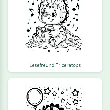
Lesefreund Triceratops