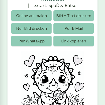
›
estiere
Kipplaster
Piraten
| Textart: Spaß & Rätsel
n
ale
Rennautos
Prinzessinnen
›
 & Gemüse
Online ausmalen
Bild + Text drucken
Schaufelradbagger
Regenbogen
›
nzen & Blumen
Nur Bild drucken
Per E-Mail
Traktoren
Ritter
›
t
Per WhatsApp
Link kopieren
Züge
Superhelden
›
in
Wikinger
Zauberer
ten