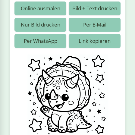
›
estiere
Kipplaster
Piraten
Online ausmalen
Bild + Text drucken
n
ale
Rennautos
Prinzessinnen
›
 & Gemüse
Nur Bild drucken
Per E-Mail
Schaufelradbagger
Regenbogen
›
nzen & Blumen
Per WhatsApp
Link kopieren
Traktoren
Ritter
›
t
Züge
Superhelden
›
in
Wikinger
Zauberer
ten