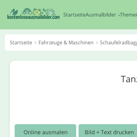
Startseite
Ausmalbilder
Theme
▾
Startseite
Fahrzeuge & Maschinen
Schaufelradbag
Tan
Online ausmalen
Bild + Text drucken