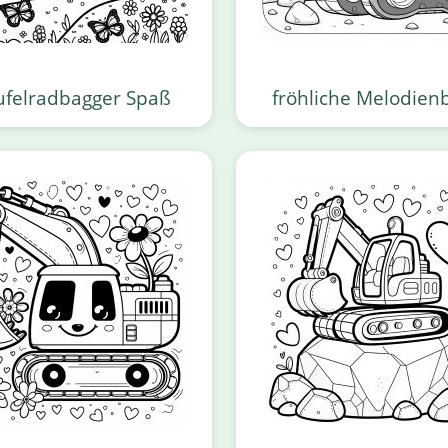
ufelradbagger Spaß
fröhliche Melodien