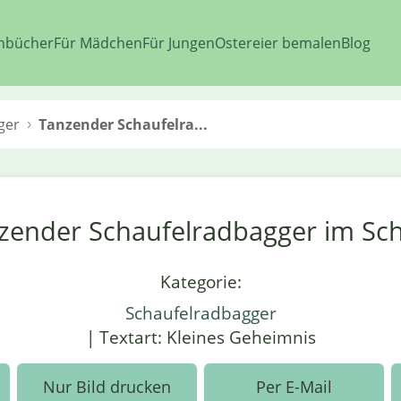
nbücher
Für Mädchen
Für Jungen
Ostereier bemalen
Blog
ger
Tanzender Schaufelra...
zender Schaufelradbagger im Sc
Kategorie:
Schaufelradbagger
| Textart: Kleines Geheimnis
Nur Bild drucken
Per E-Mail