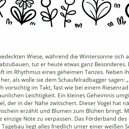
bedeckten Wiese, während die Wintersonne sich 
abzubauen, tut er heute etwas ganz Besonderes. De
nft im Rhythmus eines geheimen Tanzes. Neben ih
 her, als wolle sie dem Schaufelradbagger sagen:
 vorsichtig im Takt, fast wie bei einem Riesenrad
staunlichen Leichtigkeit. Ein kleines Geheimnis u
l, der in der Nähe zwitschert. Dieser Vogel hat n
schein erzählt und Blumen zum Blühen bringt. M
 einzige Note zu verpassen. Das Förderband des Bag
Tagebau liegt alles friedlich unter einer weiße