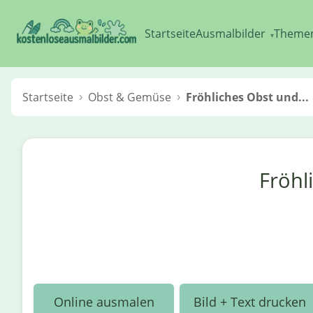
Startseite
Ausmalbilder
Theme
▾
Startseite
Obst & Gemüse
Fröhliches Obst und...
Fröhl
Online ausmalen
Bild + Text drucken