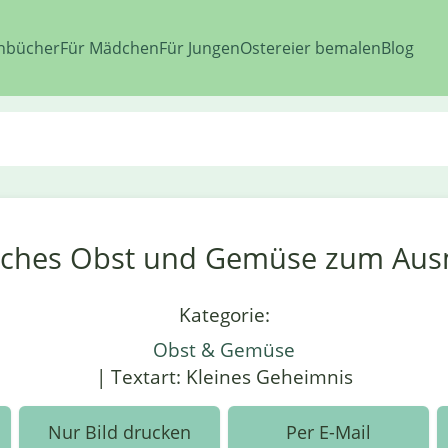
nbücher
Für Mädchen
Für Jungen
Ostereier bemalen
Blog
iches Obst und Gemüse zum Au
Kategorie:
Obst & Gemüse
| Textart: Kleines Geheimnis
Nur Bild drucken
Per E-Mail