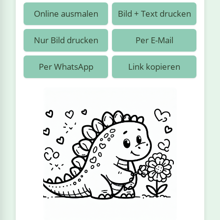
›
estiere
Kipplaster
Piraten
Online ausmalen
Bild + Text drucken
n
ale
Rennautos
Prinzessinnen
›
 & Gemüse
Nur Bild drucken
Per E-Mail
Schaufelradbagger
Regenbogen
›
nzen & Blumen
Per WhatsApp
Link kopieren
Traktoren
Ritter
›
t
Züge
Superhelden
›
in
Wikinger
Zauberer
ten