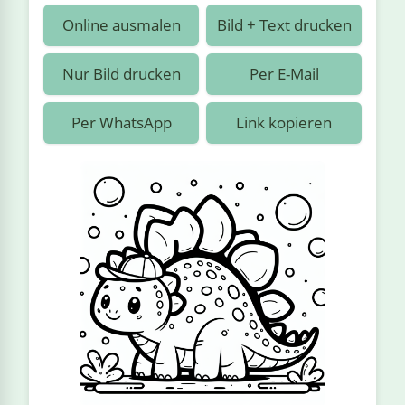
›
estiere
Kipplaster
Piraten
Online ausmalen
Bild + Text drucken
n
ale
Rennautos
Prinzessinnen
›
 & Gemüse
Nur Bild drucken
Per E-Mail
Schaufelradbagger
Regenbogen
›
nzen & Blumen
Per WhatsApp
Link kopieren
Traktoren
Ritter
›
t
Züge
Superhelden
›
in
Wikinger
Zauberer
ten