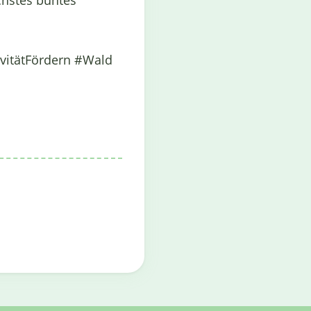
ächstes buntes
ivitätFördern #Wald