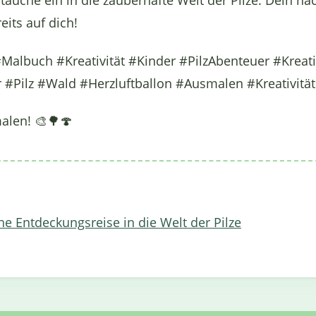
 tauche ein in die zauberhafte Welt der Pilze. Dein n
eits auf dich!
Malbuch #Kreativität #Kinder #PilzAbenteuer #Kreat
#Pilz #Wald #Herzluftballon #Ausmalen #Kreativität
alen! 🎨🌳🍄
e Entdeckungsreise in die Welt der Pilze