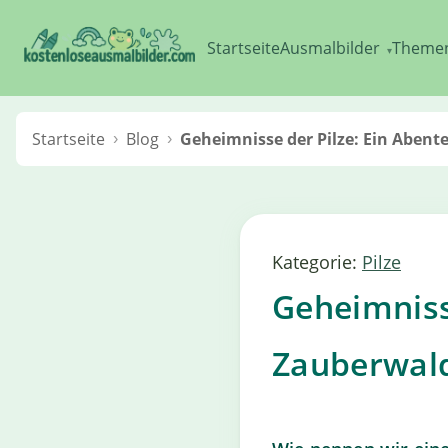
Startseite
Ausmalbilder
Theme
▾
Startseite
Blog
Geheimnisse der Pilze: Ein Aben
Kategorie:
Pilze
Geheimniss
Zauberwal