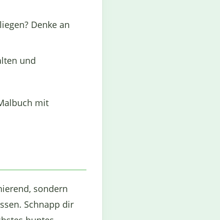
fliegen? Denke an
alten und
 Malbuch mit
nierend, sondern
assen. Schnapp dir