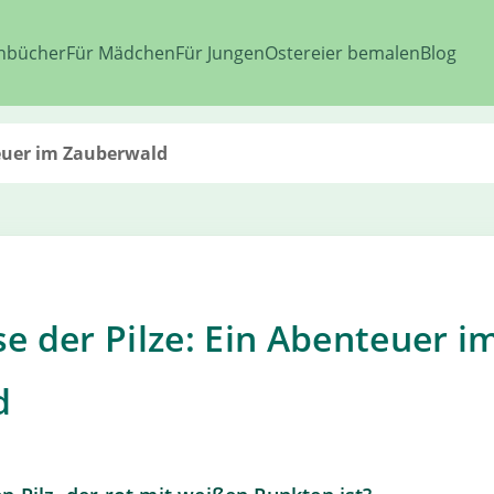
nbücher
Für Mädchen
Für Jungen
Ostereier bemalen
Blog
teuer im Zauberwald
e der Pilze: Ein Abenteuer i
d