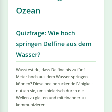
›
estiere
Kipplaster
Piraten
Ozean
n
ale
Rennautos
Prinzessinnen
›
 & Gemüse
Schaufelradbagger
Regenbogen
›
nzen & Blumen
Quizfrage: Wie hoch
Traktoren
Ritter
›
springen Delfine aus dem
t
Wasser?
Züge
Superhelden
›
in
Wikinger
Wusstest du, dass Delfine bis zu fünf
Meter hoch aus dem Wasser springen
Zauberer
können? Diese beeindruckende Fähigkeit
nutzen sie, um spielerisch durch die
Wellen zu gleiten und miteinander zu
ten
kommunizieren.