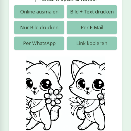
›
estiere
Kipplaster
Piraten
Online ausmalen
Bild + Text drucken
n
ale
Rennautos
Prinzessinnen
›
 & Gemüse
Nur Bild drucken
Per E-Mail
Schaufelradbagger
Regenbogen
›
nzen & Blumen
Per WhatsApp
Link kopieren
Traktoren
Ritter
›
t
Züge
Superhelden
›
in
Wikinger
Zauberer
ten