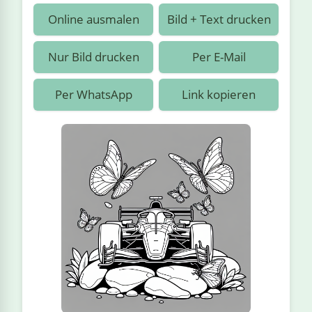
›
estiere
Kipplaster
Piraten
Online ausmalen
Bild + Text drucken
n
ale
Rennautos
Prinzessinnen
›
 & Gemüse
Nur Bild drucken
Per E-Mail
Schaufelradbagger
Regenbogen
›
nzen & Blumen
Per WhatsApp
Link kopieren
Traktoren
Ritter
›
t
Züge
Superhelden
›
in
Wikinger
Zauberer
ten