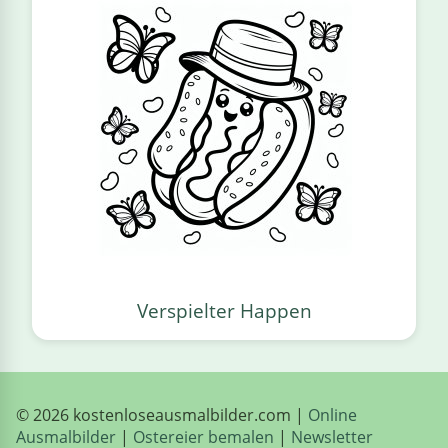
Verspielter Happen
© 2026 kostenloseausmalbilder.com |
Online
Ausmalbilder
|
Ostereier bemalen
|
Newsletter