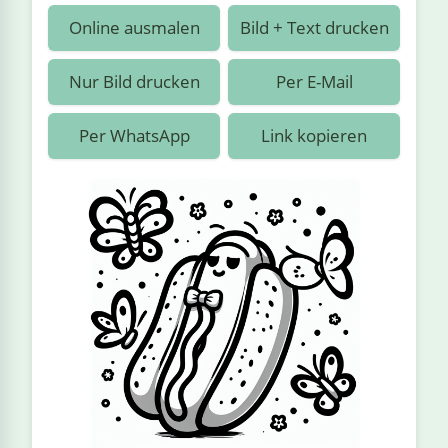
›
estiere
Kipplaster
Piraten
Online ausmalen
Bild + Text drucken
n
ale
Rennautos
Prinzessinnen
›
 & Gemüse
Nur Bild drucken
Per E-Mail
Schaufelradbagger
Regenbogen
›
nzen & Blumen
Per WhatsApp
Link kopieren
Traktoren
Ritter
›
t
Züge
Superhelden
›
in
Wikinger
Zauberer
ten