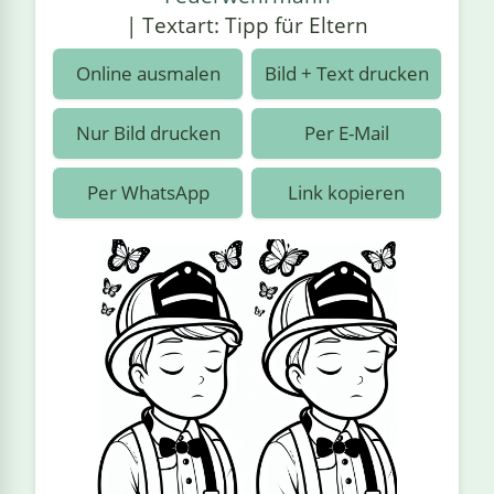
›
estiere
Kipplaster
Piraten
| Textart: Tipp für Eltern
n
ale
Rennautos
Prinzessinnen
›
 & Gemüse
Online ausmalen
Bild + Text drucken
Schaufelradbagger
Regenbogen
›
nzen & Blumen
Nur Bild drucken
Per E-Mail
Traktoren
Ritter
›
t
Per WhatsApp
Link kopieren
Züge
Superhelden
›
in
Wikinger
Zauberer
ten