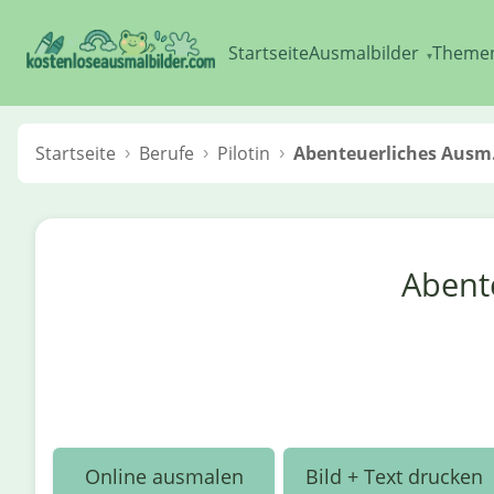
Startseite
Ausmalbilder
Theme
▾
Startseite
Berufe
Pilotin
Abenteuerliches Ausm.
Abente
Online ausmalen
Bild + Text drucken