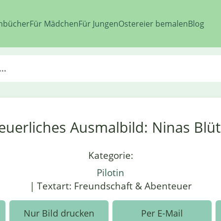
nbücher
Für Mädchen
Für Jungen
Ostereier bemalen
Blog
..
uerliches Ausmalbild: Ninas Blüt
Kategorie:
Pilotin
| Textart: Freundschaft & Abenteuer
Nur Bild drucken
Per E-Mail