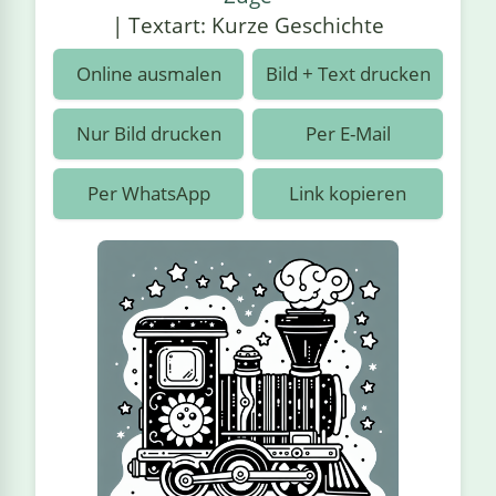
›
estiere
Kipplaster
Piraten
| Textart: Kurze Geschichte
n
ale
Rennautos
Prinzessinnen
›
 & Gemüse
Online ausmalen
Bild + Text drucken
Schaufelradbagger
Regenbogen
›
nzen & Blumen
Nur Bild drucken
Per E-Mail
Traktoren
Ritter
›
t
Per WhatsApp
Link kopieren
Züge
Superhelden
›
in
Wikinger
Zauberer
ten