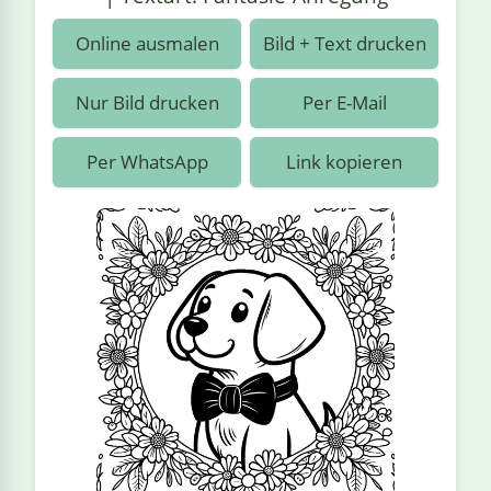
›
estiere
Kipplaster
Piraten
Online ausmalen
Bild + Text drucken
n
ale
Rennautos
Prinzessinnen
›
 & Gemüse
Nur Bild drucken
Per E-Mail
Schaufelradbagger
Regenbogen
›
nzen & Blumen
Per WhatsApp
Link kopieren
Traktoren
Ritter
›
t
Züge
Superhelden
›
in
Wikinger
Zauberer
ten