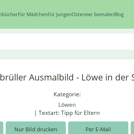
nbücher
Für Mädchen
Für Jungen
Ostereier bemalen
Blog
rüller Ausmalbild - Löwe in der
Kategorie:
Löwen
| Textart: Tipp für Eltern
Nur Bild drucken
Per E-Mail