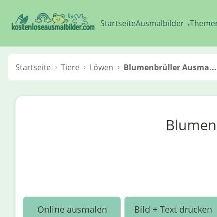
Startseite
Ausmalbilder
Theme
▾
Startseite
Tiere
Löwen
Blumenbrüller Ausma...
Blumenb
Online ausmalen
Bild + Text drucken