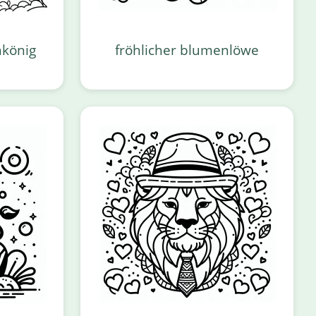
könig
fröhlicher blumenlöwe