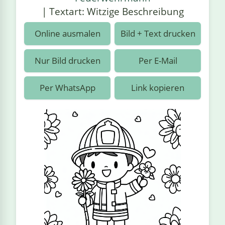
›
estiere
Kipplaster
Piraten
| Textart: Witzige Beschreibung
n
ale
Rennautos
Prinzessinnen
›
 & Gemüse
Online ausmalen
Bild + Text drucken
Schaufelradbagger
Regenbogen
›
nzen & Blumen
Nur Bild drucken
Per E-Mail
Traktoren
Ritter
›
t
Per WhatsApp
Link kopieren
Züge
Superhelden
›
in
Wikinger
Zauberer
ten