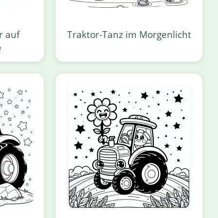
r auf
Traktor-Tanz im Morgenlicht
e