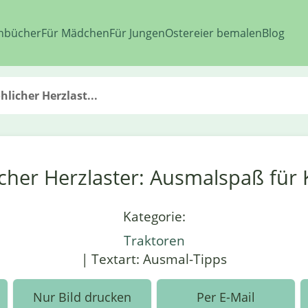
nbücher
Für Mädchen
Für Jungen
Ostereier bemalen
Blog
hlicher Herzlast...
icher Herzlaster: Ausmalspaß für 
Kategorie:
Traktoren
| Textart: Ausmal-Tipps
Nur Bild drucken
Per E-Mail