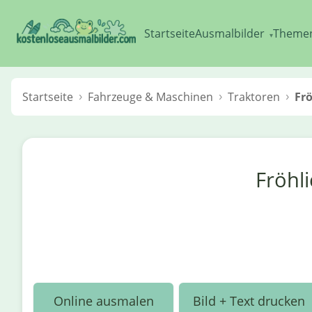
Startseite
Ausmalbilder
Theme
▾
Startseite
Fahrzeuge & Maschinen
Traktoren
Frö
Fröhl
Online ausmalen
Bild + Text drucken