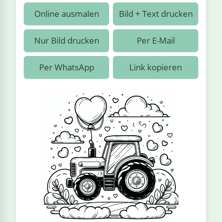
›
estiere
Kipplaster
Piraten
Online ausmalen
Bild + Text drucken
n
ale
Rennautos
Prinzessinnen
›
 & Gemüse
Nur Bild drucken
Per E-Mail
Schaufelradbagger
Regenbogen
›
nzen & Blumen
Per WhatsApp
Link kopieren
Traktoren
Ritter
›
t
Züge
Superhelden
›
in
Wikinger
Zauberer
ten