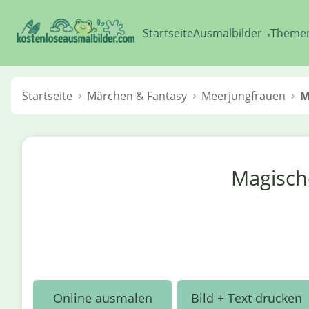
Startseite
Ausmalbilder
Theme
▾
Startseite
Märchen & Fantasy
Meerjungfrauen
M
Magisch
Online ausmalen
Bild + Text drucken