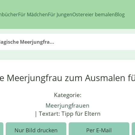
nbücher
Für Mädchen
Für Jungen
Ostereier bemalen
Blog
agische Meerjungfra...
e Meerjungfrau zum Ausmalen fü
Kategorie:
Meerjungfrauen
| Textart: Tipp für Eltern
Nur Bild drucken
Per E-Mail