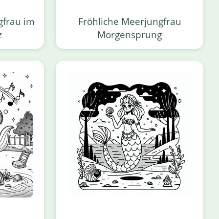
gfrau im
Fröhliche Meerjungfrau
z
Morgensprung