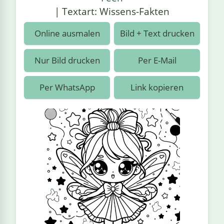
›
estiere
Kipplaster
Piraten
| Textart: Wissens-Fakten
n
ale
Rennautos
Prinzessinnen
›
 & Gemüse
Online ausmalen
Bild + Text drucken
Schaufelradbagger
Regenbogen
›
nzen & Blumen
Nur Bild drucken
Per E-Mail
Traktoren
Ritter
›
t
Per WhatsApp
Link kopieren
Züge
Superhelden
›
in
Wikinger
Zauberer
ten