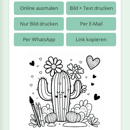
›
estiere
Kipplaster
Piraten
Online ausmalen
Bild + Text drucken
n
ale
Rennautos
Prinzessinnen
›
 & Gemüse
Nur Bild drucken
Per E-Mail
Schaufelradbagger
Regenbogen
›
nzen & Blumen
Per WhatsApp
Link kopieren
Traktoren
Ritter
›
t
Züge
Superhelden
›
in
Wikinger
Zauberer
ten