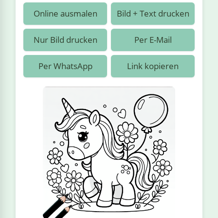
›
estiere
Kipplaster
Piraten
Online ausmalen
Bild + Text drucken
n
ale
Rennautos
Prinzessinnen
›
 & Gemüse
Nur Bild drucken
Per E-Mail
Schaufelradbagger
Regenbogen
›
nzen & Blumen
Per WhatsApp
Link kopieren
Traktoren
Ritter
›
t
Züge
Superhelden
›
in
Wikinger
Zauberer
ten