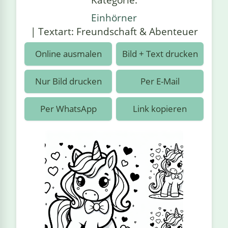
›
estiere
Kipplaster
Piraten
Einhörner
n
ale
| Textart: Freundschaft & Abenteuer
Rennautos
Prinzessinnen
›
 & Gemüse
Online ausmalen
Bild + Text drucken
Schaufelradbagger
Regenbogen
›
nzen & Blumen
Nur Bild drucken
Per E-Mail
Traktoren
Ritter
›
t
Per WhatsApp
Link kopieren
Züge
Superhelden
›
in
Wikinger
Zauberer
ten