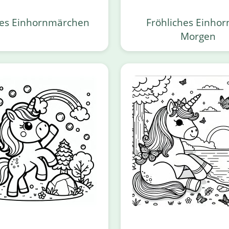
es Einhornmärchen
Fröhliches Einho
Morgen