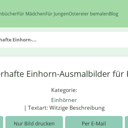
nbücher
Für Mädchen
Für Jungen
Ostereier bemalen
Blog
afte Einhorn-...
rhafte Einhorn-Ausmalbilder für 
Kategorie:
Einhörner
| Textart: Witzige Beschreibung
Nur Bild drucken
Per E-Mail