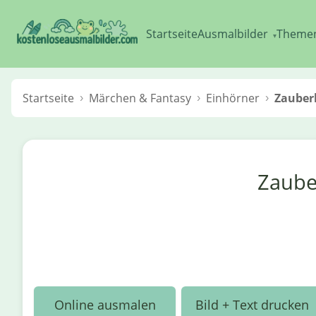
Startseite
Ausmalbilder
Theme
▾
Startseite
Märchen & Fantasy
Einhörner
Zauberh
Zaube
Online ausmalen
Bild + Text drucken