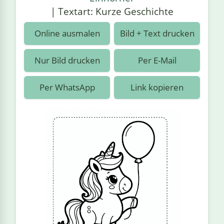
›
estiere
Kipplaster
Piraten
| Textart: Kurze Geschichte
n
ale
Rennautos
Prinzessinnen
›
 & Gemüse
Online ausmalen
Bild + Text drucken
Schaufelradbagger
Regenbogen
›
nzen & Blumen
Nur Bild drucken
Per E-Mail
Traktoren
Ritter
›
t
Per WhatsApp
Link kopieren
Züge
Superhelden
›
in
Wikinger
Zauberer
ten