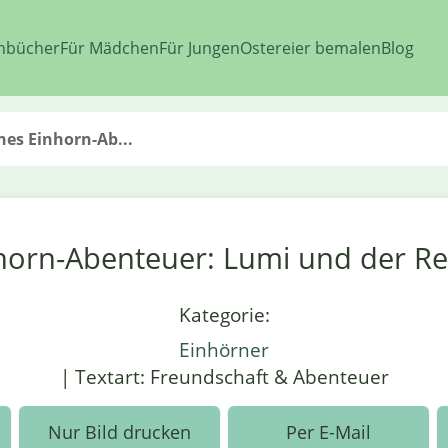
nbücher
Für Mädchen
Für Jungen
Ostereier bemalen
Blog
es Einhorn-Ab...
horn-Abenteuer: Lumi und der 
Kategorie:
Einhörner
| Textart: Freundschaft & Abenteuer
Nur Bild drucken
Per E-Mail