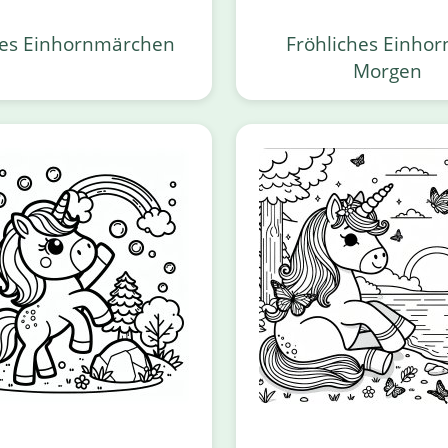
es Einhornmärchen
Fröhliches Einho
Morgen