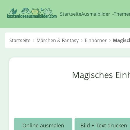
Startseite
Ausmalbilder
Theme
▾
Startseite
Märchen & Fantasy
Einhörner
Magisch
Magisches Ein
Online ausmalen
Bild + Text drucken