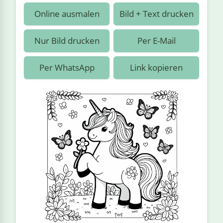
›
estiere
Kipplaster
Piraten
Online ausmalen
Bild + Text drucken
n
ale
Rennautos
Prinzessinnen
›
 & Gemüse
Nur Bild drucken
Per E-Mail
Schaufelradbagger
Regenbogen
›
nzen & Blumen
Per WhatsApp
Link kopieren
Traktoren
Ritter
›
t
Züge
Superhelden
›
in
Wikinger
Zauberer
ten