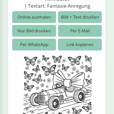
›
estiere
Kipplaster
Piraten
| Textart: Fantasie-Anregung
n
ale
Rennautos
Prinzessinnen
›
 & Gemüse
Online ausmalen
Bild + Text drucken
Schaufelradbagger
Regenbogen
›
nzen & Blumen
Nur Bild drucken
Per E-Mail
Traktoren
Ritter
›
t
Per WhatsApp
Link kopieren
Züge
Superhelden
›
in
Wikinger
Zauberer
ten