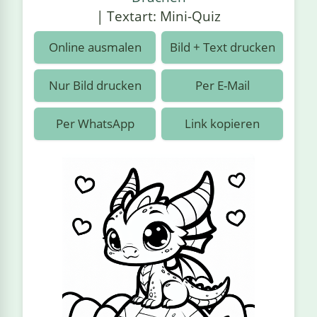
›
estiere
Kipplaster
Piraten
| Textart: Mini-Quiz
n
ale
Rennautos
Prinzessinnen
›
 & Gemüse
Online ausmalen
Bild + Text drucken
Schaufelradbagger
Regenbogen
›
nzen & Blumen
Nur Bild drucken
Per E-Mail
Traktoren
Ritter
›
t
Per WhatsApp
Link kopieren
Züge
Superhelden
›
in
Wikinger
Zauberer
ten