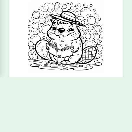
Lesender Biber
© 2026 kostenloseausmalbilder.com |
Online
Ausmalbilder
|
Ostereier bemalen
|
Newsletter